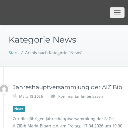
Zum
Faschingsgesellschaft AlZiBib
Inhalt
Webauftritt der
springen
Faschingsgesellschaft AlZiBib Markt
Bibart e.V.
Kategorie News
Start
/
Archiv nach Kategorie "News"
Jahreshauptversammlung der AlZiBib
März 18,2026
Kommentar hinterlassen
News
Zur diesjährigen Jahreshauptversammlung der FaGe
AlZiBib Markt Bibart e.V. am Freitag, 17.04.2026 um 19.00