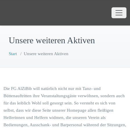
Zum
Faschingsgesellschaft AlZiBib
Inhalt
Webauftritt der Faschingsgesellschaft
springen
AlZiBib Markt Bibart e.V.
Unsere weiteren Aktiven
Start
/
Unsere weiteren Aktiven
Die FG AlZiBib will natürlich nicht nur mit Tanz- und
Büttenauftritten ihre Veranstaltungsgäste verwöhnen, sondern auch
für das leiblich Wohl soll gesorgt sein. So versteht es sich von
selbst, dass wir diese Seite unserer Homepage allen fleißigen
Helferinnen und Helfern widmen, die unseren Verein als
Bedienungen, Ausschank- und Barpersonal während der Sitzungen,