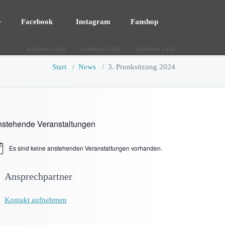
Facebook
Instagram
Fanshop
(externer Link)
(externer Link)
(externer Link)
Start
/
News
/
3. Prunksitzung 2024
stehende Veranstaltungen
Es sind keine anstehenden Veranstaltungen vorhanden.
nweis
Ansprechpartner
Kontakt aufnehmen