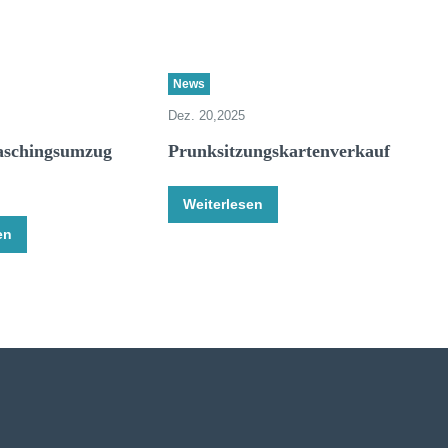
News
Dez. 20,2025
aschingsumzug
Prunksitzungskartenverkauf
Weiterlesen
en