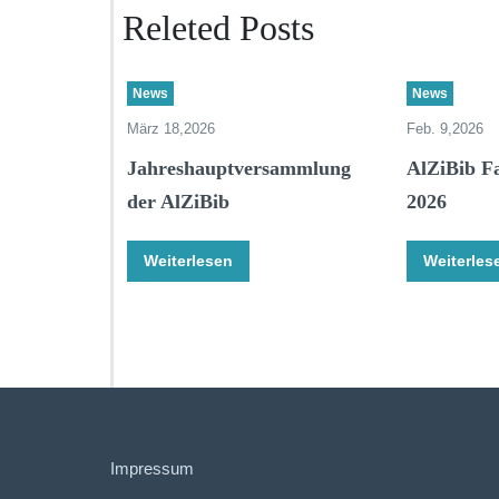
Releted Posts
News
News
März 18,2026
Feb. 9,2026
Jahreshauptversammlung
AlZiBib F
der AlZiBib
2026
Weiterlesen
Weiterles
Impressum