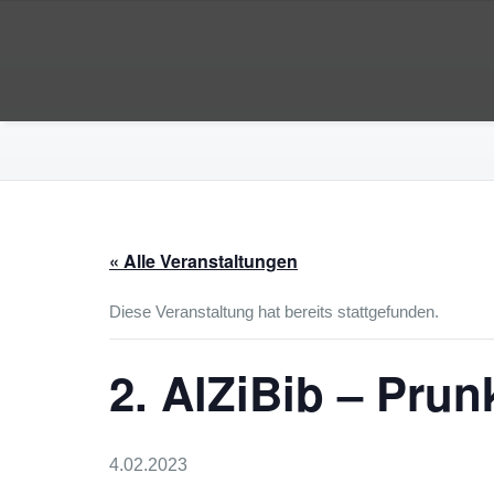
Zum
Inhalt
Webauftritt der Faschingsgesells
springen
Faschingsgesellschaft AlZiB
« Alle Veranstaltungen
Diese Veranstaltung hat bereits stattgefunden.
2. AlZiBib – Prun
4.02.2023