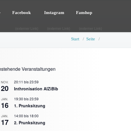
Facebook
Instagram
Fanshop
(externer Link)
(externer Link)
(externer Link)
Start
/
Seite
/
stehende Veranstaltungen
20:11
bis
23:59
NOV.
20
Inthronisation AlZiBib
19:30
bis
23:59
JAN.
16
1. Prunksitzung
14:00
bis
18:00
JAN.
17
2. Prunksitzung