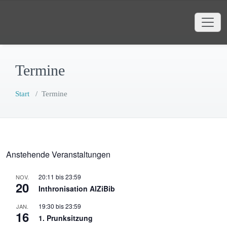
Zum
Faschingsgesellschaft AlZiBib
Inhalt
Webauftritt der Faschingsgesellschaft
springen
AlZiBib Markt Bibart e.V.
Termine
Start
/
Termine
Anstehende Veranstaltungen
20:11
bis
23:59
NOV.
20
Inthronisation AlZiBib
19:30
bis
23:59
JAN.
16
1. Prunksitzung