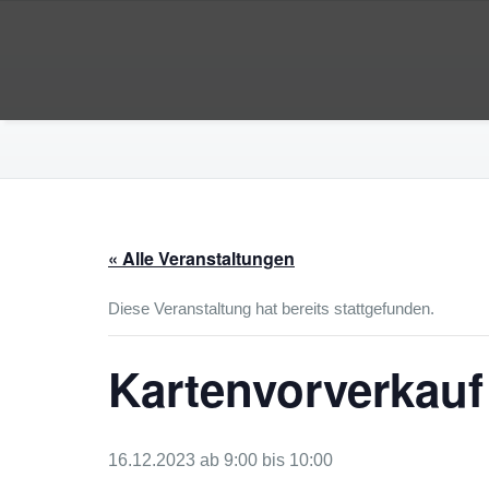
Zum
Inhalt
Webauftritt der Faschingsgesells
springen
Faschingsgesellschaft AlZiB
« Alle Veranstaltungen
Diese Veranstaltung hat bereits stattgefunden.
Kartenvorverkauf
16.12.2023 ab 9:00
bis
10:00