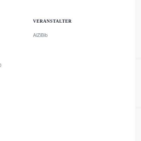
VERANSTALTER
AlZiBib
0