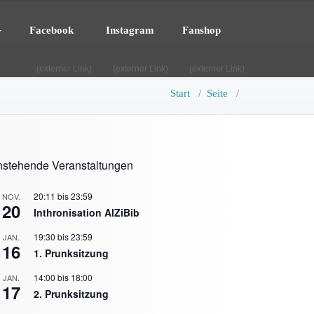
Facebook
Instagram
Fanshop
(externer Link)
(externer Link)
(externer Link)
Start
/
Seite
/
stehende Veranstaltungen
20:11
bis
23:59
NOV.
20
Inthronisation AlZiBib
19:30
bis
23:59
JAN.
16
1. Prunksitzung
14:00
bis
18:00
JAN.
17
2. Prunksitzung