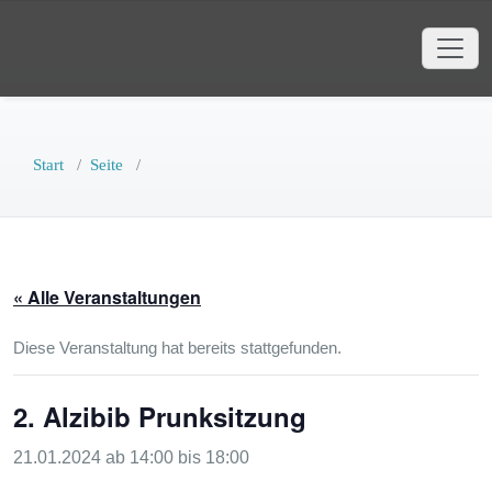
Zum
Faschingsgesellschaft AlZiBib
Inhalt
Webauftritt der Faschingsgesellschaft
springen
AlZiBib Markt Bibart e.V.
Start
/
Seite
/
« Alle Veranstaltungen
Diese Veranstaltung hat bereits stattgefunden.
2. Alzibib Prunksitzung
21.01.2024 ab 14:00
bis
18:00