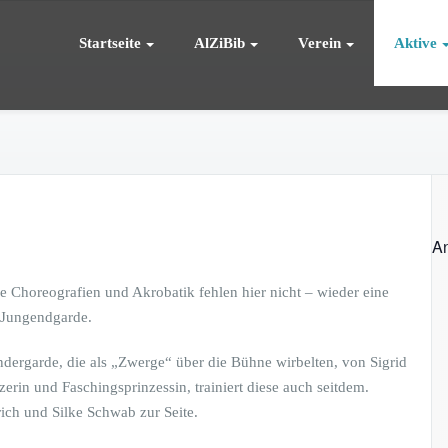
Startseite
AlZiBib
Verein
Aktive
chaft AlZiBib Markt Bibart e.V.
ib
An
le Choreografien und Akrobatik fehlen hier nicht – wieder eine
e Jungendgarde.
dergarde, die als „Zwerge“ über die Bühne wirbelten, von Sigrid
rin und Faschingsprinzessin, trainiert diese auch seitdem.
ich und Silke Schwab zur Seite.