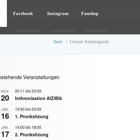
Facebook
Instagram
Fanshop
(externer Link)
(externer Link)
(externer Link)
Start
/
Unsere Kindergarde
stehende Veranstaltungen
20:11
bis
23:59
NOV.
20
Inthronisation AlZiBib
19:30
bis
23:59
JAN.
16
1. Prunksitzung
14:00
bis
18:00
JAN.
17
2. Prunksitzung