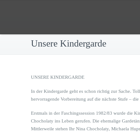
Zum
Inhalt
Webauftritt der Faschingsgesells
springen
Faschingsgesellschaft AlZiB
Unsere Kindergarde
UNSERE KINDERGARDE
In der Kindergarde geht es schon richtig zur Sache. Tol
hervorragende Vorbereitung auf die nächste Stufe – di
Erstmals in der Faschingssession 1982/83 wurde die Kin
Chocholaty ins Leben gerufen. Die ehemalige Gardetänze
Mittlerweile stehen Ihr Nina Chocholaty, Michaela Hupr