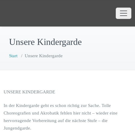
Zum
Faschingsgesellschaft AlZiBib
Inhalt
Webauftritt der Faschingsgesellschaft
springen
AlZiBib Markt Bibart e.V.
Unsere Kindergarde
Start
/
Unsere Kindergarde
UNSERE KINDERGARDE
In der Kindergarde geht es schon richtig zur Sache. Tolle
Choreografien und Akrobatik fehlen hier nicht – wieder eine
hervorragende Vorbereitung auf die nächste Stufe – die
Jungendgarde.